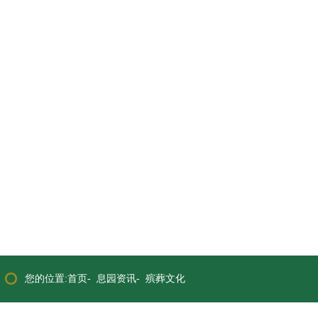
您的位置:首页-
息园资讯
-
殡葬文化