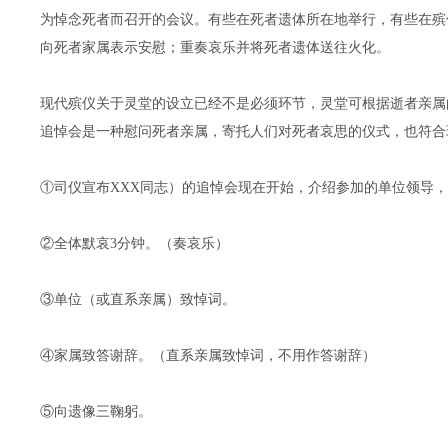
为悼念死者而召开的会议。有些在死者遗体所在地举行，有些在殡
向死者家属表示安慰；重奏哀乐并将死者遗体送往火化。
现代殡仪关于灵堂的设立已经不是必须环节，灵堂可根据逝者亲属
追悼会是一种慰问死者亲属，寄托人们对死者哀思的仪式，也符合
①司仪宣布ΧΧΧ同志）的追悼会现在开始，介绍参加的单位领导
②全体默哀3分钟。（奏哀乐）
③单位（或直系亲属）致悼词。
④家属致答谢辞。（直系亲属致悼词，不用作答谢辞）
⑤向遗像三鞠躬。