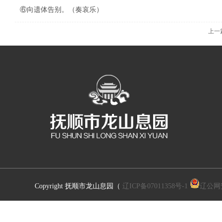
⑥向遗体告别。（奏哀乐）
上一
Copyright 抚顺市龙山息园（
辽ICP备07011358号-1
辽公网安备